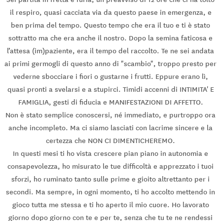
il respiro, quasi cacciata via da questo paese in emergenza, e
ben prima del tempo. Questo tempo che era il tuo e ti è stato
sottratto ma che era anche il nostro. Dopo la semina faticosa e
l’attesa (im)paziente, era il tempo del raccolto. Te ne sei andata
ai primi germogli di questo anno di "scambio", troppo presto per
vederne sbocciare i fiori o gustarne i frutti. Eppure erano lì,
quasi pronti a svelarsi e a stupirci. Timidi accenni di INTIMITA' E
FAMIGLIA, gesti di fiducia e MANIFESTAZIONI DI AFFETTO.
Non è stato semplice conoscersi, né immediato, e purtroppo ora
anche incompleto. Ma ci siamo lasciati con lacrime sincere e la
certezza che NON CI DIMENTICHEREMO.
In questi mesi ti ho vista crescere pian piano in autonomia e
consapevolezza, ho misurato le tue difficoltà e apprezzato i tuoi
sforzi, ho ruminato tanto sulle prime e gioito altrettanto per i
secondi. Ma sempre, in ogni momento, ti ho accolto mettendo in
gioco tutta me stessa e ti ho aperto il mio cuore. Ho lavorato
giorno dopo giorno con te e per te, senza che tu te ne rendessi