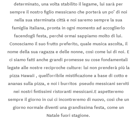
determinato, una volta stabilito il legame, lui sarà per
sempre il nostro figlio messicano che porterà un po’ di noi
nella sua sterminata città e noi saremo sempre la sua
famiglia italiana, pronta in ogni momento ad accoglierlo
facendogli festa, perché ormai sappiamo molto di lui.
Conosciamo il suo frutto preferito, quale musica ascolta, il
nome della sua ragazza e delle nonne, così come lui di noi. E
ci siamo fatti anche grandi promesse su cose fondamentali
legate alle nostre reciproche culture: lui non prenderà più la
pizza Hawaii , quell’orribile mistificazione a base di cotto e
ananas sulla pizza, e noi i burritos pseudo messicani serviti
nei nostri fintissimi ristoranti messicani.E aspetteremo
sempre il giorno in cui ci incontreremo di nuovo, così che un
giorno normale diventi una grandissima festa, come un
Natale fuori stagione.