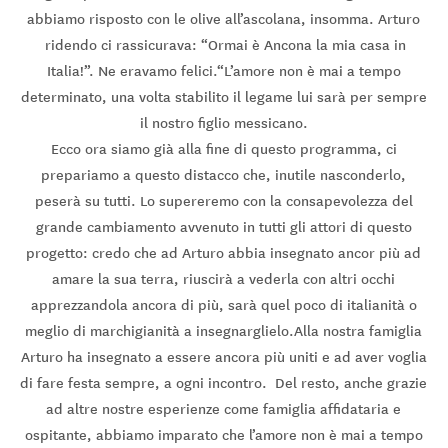
abbiamo risposto con le olive all’ascolana, insomma. Arturo
ridendo ci rassicurava: “Ormai è Ancona la mia casa in
Italia!”. Ne eravamo felici.“L’amore non è mai a tempo
determinato, una volta stabilito il legame lui sarà per sempre
il nostro figlio messicano.
Ecco ora siamo già alla fine di questo programma, ci
prepariamo a questo distacco che, inutile nasconderlo,
peserà su tutti. Lo supereremo con la consapevolezza del
grande cambiamento avvenuto in tutti gli attori di questo
progetto: credo che ad Arturo abbia insegnato ancor più ad
amare la sua terra, riuscirà a vederla con altri occhi
apprezzandola ancora di più, sarà quel poco di italianità o
meglio di marchigianità a insegnarglielo.Alla nostra famiglia
Arturo ha insegnato a essere ancora più uniti e ad aver voglia
di fare festa sempre, a ogni incontro. Del resto, anche grazie
ad altre nostre esperienze come famiglia affidataria e
ospitante, abbiamo imparato che l’amore non è mai a tempo