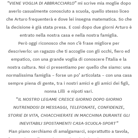
“VIENE VOGLIA DI ABBRACCIARLO”
mi scrive mia moglie dopo
averlo casualmente conosciuto a scuola, quello stesso liceo
che Arturo frequenterà e dove lei insegna matematica. So che
la decisione è già stata presa. E così dopo due giorni Arturo è
entrato nella nostra casa e nella nostra famiglia.
Però oggi riconosco che non c’è frase migliore per
descriverlo: un ragazzo che ti accoglie con gli occhi, fiero ed
empatico, con una grande voglia di conoscere l’Italia e la
nostra cultura. Noi ci presentiamo per quello che siamo: una
normalissima famiglia – forse un po’ articolata – con una casa
sempre piena di gente, tra i nostri amici e gli amici dei figli,
nonna Lilli e nipoti vari.
“
IL NOSTRO LEGAME CRESCE GIORNO DOPO GIORNO
NUTRENDOSI DI MESSAGGI, TELEFONATE, CONFIDENZE,
STORIE DI VITA, CHIACCHIERATE IN MACCHINA DURANTE GLI
INEVITABILI SPOSTAMENTI CASA-SCUOLA-SPORT
”
Pian piano cerchiamo di amalgamarci, soprattutto a tavola,