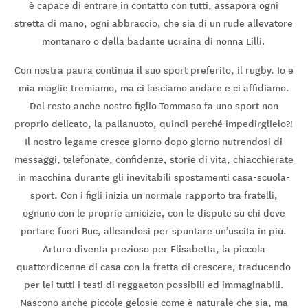
è capace di entrare in contatto con tutti, assapora ogni
stretta di mano, ogni abbraccio, che sia di un rude allevatore
montanaro o della badante ucraina di nonna Lilli.
Con nostra paura continua il suo sport preferito, il rugby. Io e
mia moglie tremiamo, ma ci lasciamo andare e ci affidiamo.
Del resto anche nostro figlio Tommaso fa uno sport non
proprio delicato, la pallanuoto, quindi perché impedirglielo?!
Il nostro legame cresce giorno dopo giorno nutrendosi di
messaggi, telefonate, confidenze, storie di vita, chiacchierate
in macchina durante gli inevitabili spostamenti casa-scuola-
sport. Con i figli inizia un normale rapporto tra fratelli,
ognuno con le proprie amicizie, con le dispute su chi deve
portare fuori Buc, alleandosi per spuntare un’uscita in più.
Arturo diventa prezioso per Elisabetta, la piccola
quattordicenne di casa con la fretta di crescere, traducendo
per lei tutti i testi di reggaeton possibili ed immaginabili.
Nascono anche piccole gelosie come è naturale che sia, ma