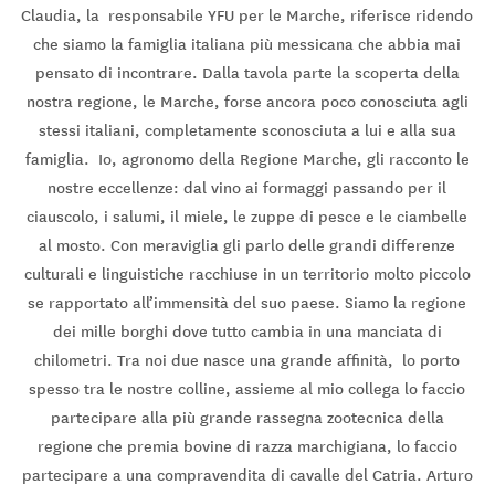
Claudia, la responsabile YFU per le Marche, riferisce ridendo
che siamo la famiglia italiana più messicana che abbia mai
pensato di incontrare. Dalla tavola parte la scoperta della
nostra regione, le Marche, forse ancora poco conosciuta agli
stessi italiani, completamente sconosciuta a lui e alla sua
famiglia. Io, agronomo della Regione Marche, gli racconto le
nostre eccellenze: dal vino ai formaggi passando per il
ciauscolo, i salumi, il miele, le zuppe di pesce e le ciambelle
al mosto. Con meraviglia gli parlo delle grandi differenze
culturali e linguistiche racchiuse in un territorio molto piccolo
se rapportato all’immensità del suo paese. Siamo la regione
dei mille borghi dove tutto cambia in una manciata di
chilometri. Tra noi due nasce una grande affinità, lo porto
spesso tra le nostre colline, assieme al mio collega lo faccio
partecipare alla più grande rassegna zootecnica della
regione che premia bovine di razza marchigiana, lo faccio
partecipare a una compravendita di cavalle del Catria. Arturo